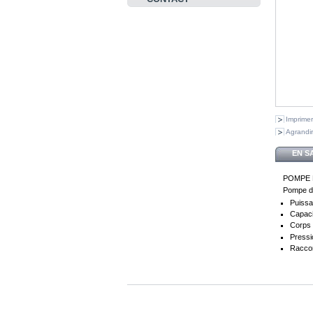
Imprimer
Agrandir
EN S
POMPE 
Pompe de
Puissa
Capacit
Corps 
Pressi
Raccor