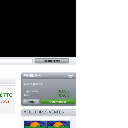
PANIER
Aucun produit
Expédition
0,00 €
€
TTC
Total
0,00 €
t plus
Panier
Commander
MEILLEURES VENTES