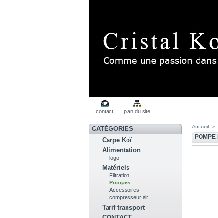
contact
plan du site
Accueil
>
CATÉGORIES
POMPE 
Carpe Koï
Alimentation
logo
Matériels
Filtration
Pompes
Accessoires
compresseur air
Tarif transport
CONTACT