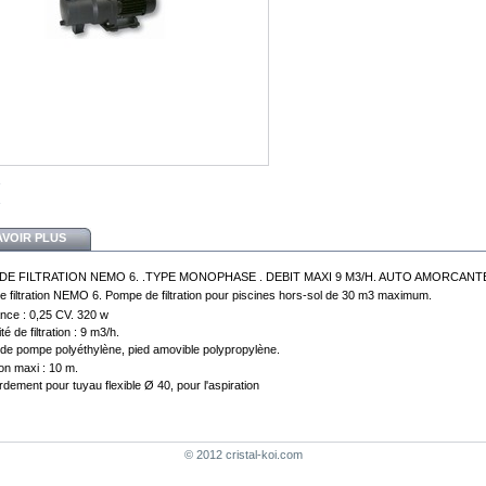
AVOIR PLUS
DE FILTRATION NEMO 6. .TYPE MONOPHASE . DEBIT MAXI 9 M3/H. AUTO AMORCANT
 filtration NEMO 6. Pompe de filtration pour piscines hors-sol de 30 m3 maximum.
nce : 0,25 CV. 320 w
é de filtration : 9 m3/h.
de pompe polyéthylène, pied amovible polypropylène.
on maxi : 10 m.
dement pour tuyau flexible Ø 40, pour l'aspiration
© 2012 cristal-koi.com