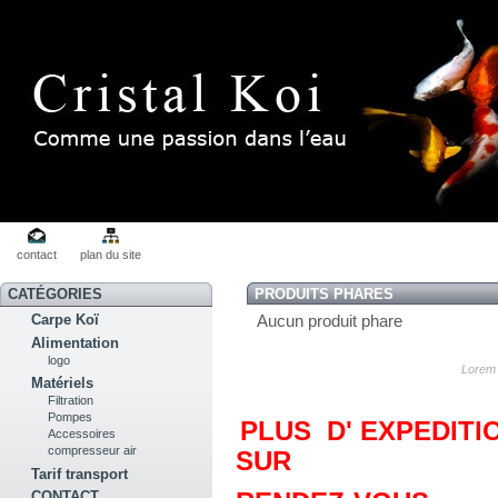
contact
plan du site
CATÉGORIES
PRODUITS PHARES
Aucun produit phare
Carpe Koï
Alimentation
logo
Lorem 
Matériels
Filtration
Pompes
PLUS D' EXPEDITI
Accessoires
compresseur air
SUR
Tarif transport
CONTACT