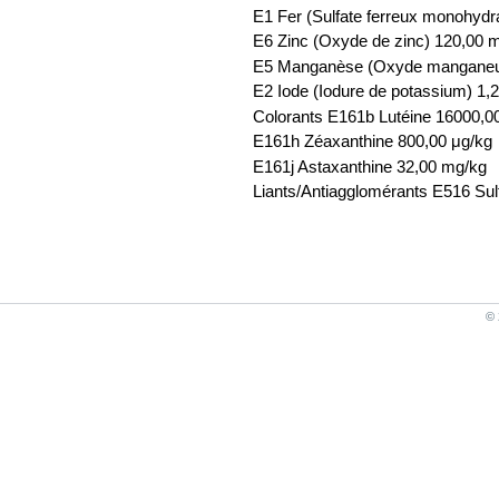
E1 Fer (Sulfate ferreux monohydr
E6 Zinc (Oxyde de zinc) 120,00 
E5 Manganèse (Oxyde manganeu
E2 Iode (Iodure de potassium) 1,
Colorants E161b Lutéine 16000,0
E161h Zéaxanthine 800,00 μg/kg
E161j Astaxanthine 32,00 mg/kg
Liants/Antiagglomérants E516 Sul
© 