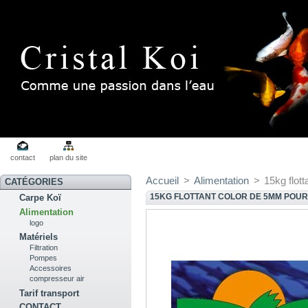
contact
plan du site
Accueil
>
Alimentation
>
15kg flot
CATÉGORIES
15KG FLOTTANT COLOR DE 5MM POUR
Carpe Koï
Alimentation
logo
Matériels
Filtration
Pompes
Accessoires
compresseur air
Tarif transport
CONTACT