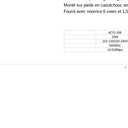
Monté sur pieds en caoutchouc anti
Fourni avec nourrice 6 voies et 1,
ACO-308
20W
110-120/220-240V
50/60Hz
>0.018Mpa
© 