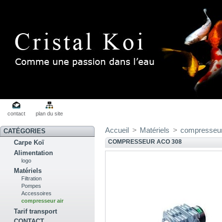
contact
plan du site
Accueil
>
Matériels
>
compresseur
CATÉGORIES
COMPRESSEUR ACO 308
Carpe Koï
Alimentation
logo
Matériels
Filtration
Pompes
Accessoires
compresseur air
Tarif transport
CONTACT